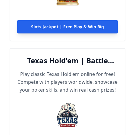
Slots Jackpot | Free Play & Win Big
Texas Hold'em | Battle
Online
Play classic Texas Hold'em online for free!
Compete with players worldwide, showcase
your poker skills, and win real cash prizes!