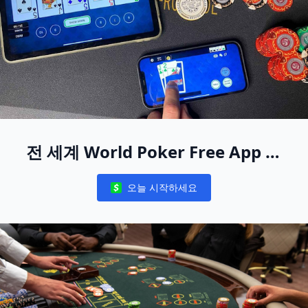
전 세계 World Poker Free App 라
이브 이벤트에 참가할 기회를 잡으세
오늘 시작하세요
요
Notifications