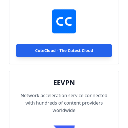
hundreds of content providers worldwide.
With up to 2000Mbps single-line access
capacity and 1000+ high-speed servers
globally, enjoy fast and stable connections
anytime, anywhere.
CuteCloud - The Cutest Cloud
EEVPN
Network acceleration service connected
with hundreds of content providers
worldwide