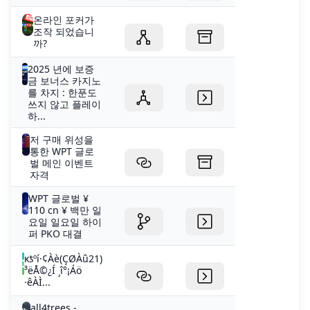
온라인 포커가
조작 되었습니
까?
2025 년에 보증
금 보너스 카지노
를 차지 : 한푼도
쓰지 않고 플레이
하...
저 구매 위성을
통한 WPT 글로
벌 메인 이벤트
자격
WPT 글로벌 ¥
110 cn ¥ 백만 일
요일 일요일 하이
퍼 PKO 대결
ĸƾºí·¢Àè(ÇØÀû21)
³ëÅ©¿Í ¸î°¡Áö
·êÀÌ...
all4trees -