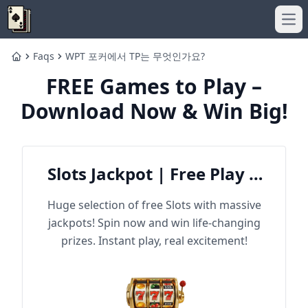
Ope
Faqs
WPT 포커에서 TP는 무엇인가요?
Home
FREE Games to Play –
Download Now & Win Big!
Slots Jackpot | Free Play &
Win Big
Huge selection of free Slots with massive
jackpots! Spin now and win life-changing
prizes. Instant play, real excitement!