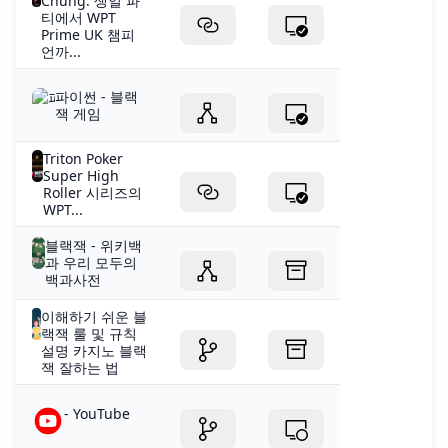
Chung: 생일 파
티에서 WPT
Prime UK 챔피
언까...
파이썬 - 블랙
잭 게임
Triton Poker
Super High
Roller 시리즈의
WPT...
블랙잭 - 위키백
과 우리 모두의
백과사전
이해하기 쉬운 블
랙잭 룰 및 규칙
설명 카지노 블랙
잭 잘하는 법
- YouTube