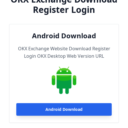
Register Login
Android Download
OKX Exchange Website Download Register
Login OKX Desktop Web Version URL
Android Download