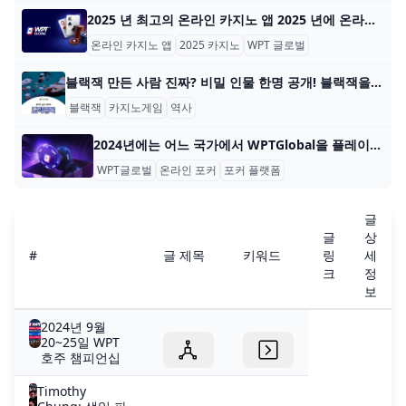
2025 년 최고의 온라인 카지노 앱 2025 년에 온라인 카지노의 다양한 시대는 다양한 온라인 카지노가 인상적이기 때문에 실제로 많이 진화했습니다. 주목 : 다음 기사는 올해 훌륭한 게임, 관대 한 보너스 및 사
온라인 카지노 앱
2025 카지노
WPT 글로벌
블랙잭 만든 사람 진짜? 비밀 인물 한명 공개! 블랙잭을 만든 사람은 정확히 누구일까? 블랙잭의 창시자는 특정 한 사람이 아니라, 수백 년에 걸쳐 여러 나라에서 자연스럽게 발전한 카드 게임입니다. 이 게임은 140
블랙잭
카지노게임
역사
2024년에는 어느 국가에서 WPTGlobal을 플레이할 수 있나요? WPT글로벌이란 무엇인가요? WPTGlobal은 World Poker Tour가 운영하는 온라인 포커 플랫폼으로, 플레이어에게 World Poker Tour 타이틀을 포함한 큰 상품을 두고 경쟁
WPT글로벌
온라인 포커
포커 플랫폼
글
글
상
#
글 제목
키워드
링
세
크
정
보
2024년 9월
20~25일 WPT
호주 챔피언십
Timothy