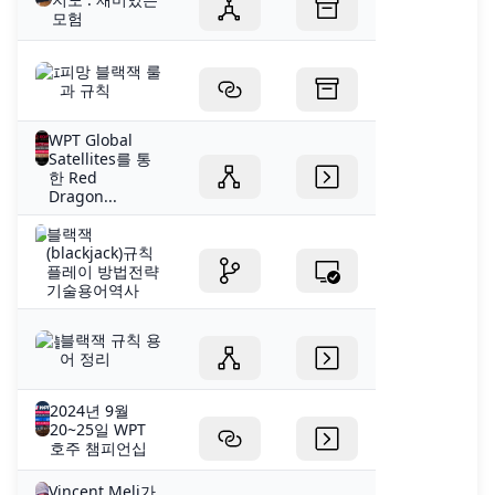
모험
피망 블랙잭 룰
과 규칙
WPT Global
Satellites를 통
한 Red
Dragon...
블랙잭
(blackjack)규칙
플레이 방법전략
기술용어역사
블랙잭 규칙 용
어 정리
2024년 9월
20~25일 WPT
호주 챔피언십
Vincent Meli가