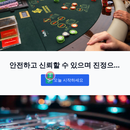
안전하고 신뢰할 수 있으며 진정으로
재미있는 경험
오늘 시작하세요
Notifications