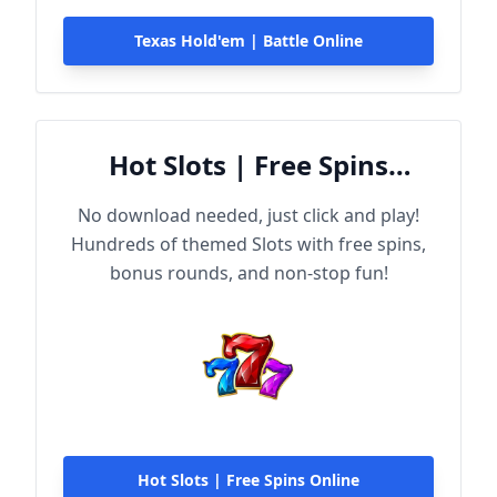
Texas Hold'em | Battle Online
Hot Slots | Free Spins
Online
No download needed, just click and play!
Hundreds of themed Slots with free spins,
bonus rounds, and non-stop fun!
Hot Slots | Free Spins Online