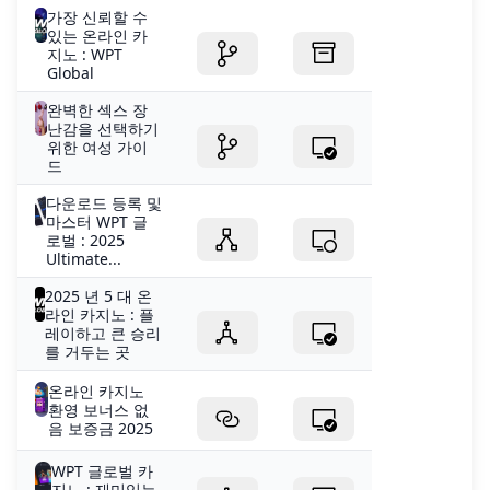
가장 신뢰할 수
있는 온라인 카
지노 : WPT
Global
완벽한 섹스 장
난감을 선택하기
위한 여성 가이
드
다운로드 등록 및
마스터 WPT 글
로벌 : 2025
Ultimate...
2025 년 5 대 온
라인 카지노 : 플
레이하고 큰 승리
를 거두는 곳
온라인 카지노
환영 보너스 없
음 보증금 2025
WPT 글로벌 카
지노 : 재미있는