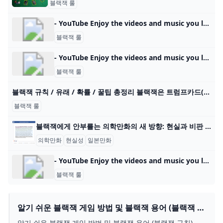
블랙잭 룰
- YouTube Enjoy the videos and music you love, upload original content, and share it all with friends, family, and the world on YouTube.
블랙잭 룰
- YouTube Enjoy the videos and music you love, upload original content, and share it all with friends, family, and the world on YouTube.
블랙잭 룰
블랙잭 규칙 / 유래 / 확률 / 꿀팁 총정리 블랙잭은 트럼프카드(플레잉 카드)로 할 수 있는 간단한 규칙의 게임입니다. 아직 딜러와 정식으로 해본 적은 없는데요. 아는 동생이 딜러로 일을 하고 있어서 블랙잭 하
블랙잭 룰
블랙잭에게 안부를는 의학만화의 새 방향: 현실과 비판 블랙잭에게 안부를은 어떤 작품인가요? 블랙잭에게 안부를은 일본 만화작가 사토 슈호가 그린 의학 만화입니다. 이 작품은 젊은 인턴의사 사이토 에이지로가 주인공으로
의학만화
현실성
일본만화
- YouTube Enjoy the videos and music you love, upload original content, and share it all with friends, family, and the world on YouTube.
블랙잭 룰
알기 쉬운 블랙잭 게임 방법 및 블랙잭 용어 (블랙잭 규
칙) (2/2)
알기 쉬운 블랙잭 게임 방법 및 블랙잭 용어 (블랙잭 규칙)