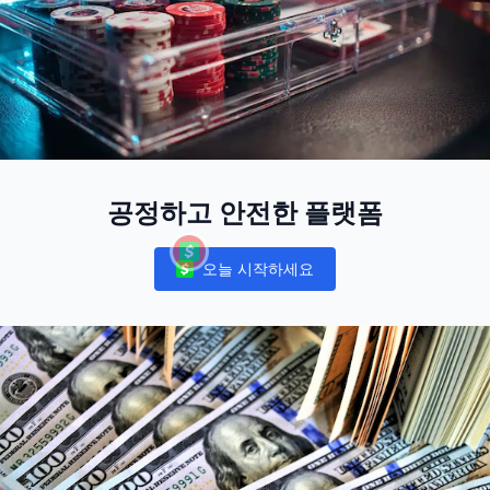
공정하고 안전한 플랫폼
오늘 시작하세요
Notifications