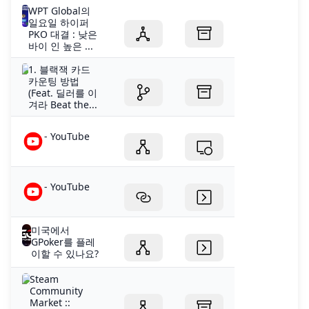
WPT Global의
일요일 하이퍼
PKO 대결 : 낮은
바이 인 높은 ...
1. 블랙잭 카드
카운팅 방법
(Feat. 딜러를 이
겨라 Beat the...
- YouTube
- YouTube
미국에서
GPoker를 플레
이할 수 있나요?
Steam
Community
Market ::