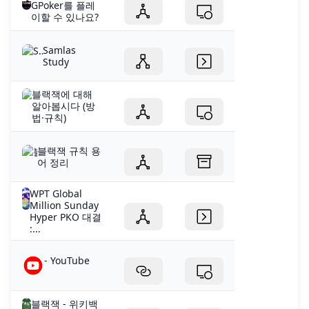
GPoker를 플레
이할 수 있나요?
Samlas
Study
블랙잭에 대해
알아봅시다 (방
법·규칙)
블랙잭 규칙 용
어 정리
WPT Global
Million Sunday
Hyper PKO 대결
:...
- YouTube
블랙잭 - 위키백