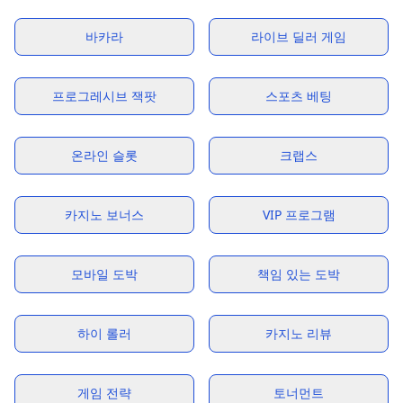
바카라
라이브 딜러 게임
프로그레시브 잭팟
스포츠 베팅
온라인 슬롯
크랩스
카지노 보너스
VIP 프로그램
모바일 도박
책임 있는 도박
하이 롤러
카지노 리뷰
게임 전략
토너먼트