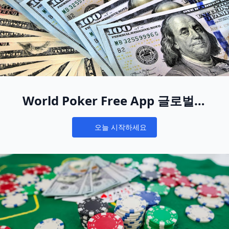
World Poker Free App 글로벌을
당신의 새로운 온라인 포커 홈으로
오늘 시작하세요
만드세요
Notifications