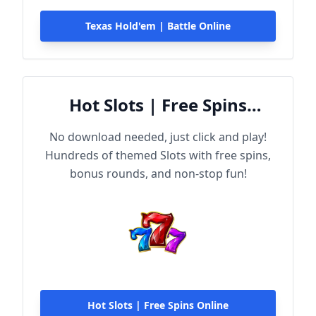
Texas Hold'em | Battle Online
Hot Slots | Free Spins
Online
No download needed, just click and play!
Hundreds of themed Slots with free spins,
bonus rounds, and non-stop fun!
Hot Slots | Free Spins Online