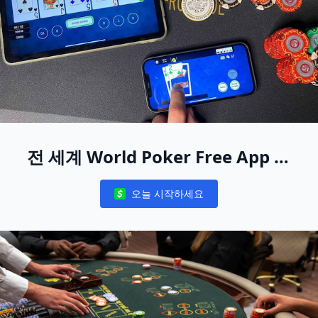
전 세계 World Poker Free App 라
이브 이벤트에 참가할 기회를 잡으세
오늘 시작하세요
요
Notifications