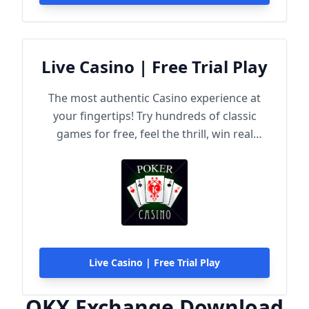
Live Casino | Free Trial Play
The most authentic Casino experience at
your fingertips! Try hundreds of classic
games for free, feel the thrill, win real
rewards!
Live Casino | Free Trial Play
OKX Exchange Download