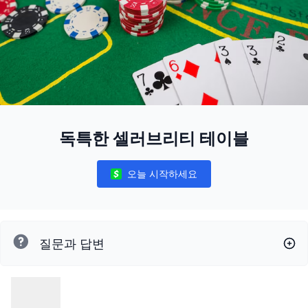
독특한 셀러브리티 테이블
오늘 시작하세요
Notifications
질문과 답변