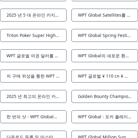
2025 년 5 대 온라인 카지노 : 플레이하고 큰 승리를 거두는 곳
WPT Global Satellites를 통한 Red Dragon Poker Tour Jeju 2025 자격
Notifications
Notifications
Triton Poker Super High Roller 시리즈의 WPT Global Now 타이틀 스폰서
WPT Global Spring Festival: $7000000 Guaranteed Prize Pool
Notifications
Notifications
WPT 글로벌 여권 달러를 사용하여 Triton High-Stakes 이벤트를 입력하십시오.
WPT Global의 새로운 환영 보너스 : 최대 $ 3580의 보상
Notifications
Notifications
저 구매 위성을 통한 WPT 글로벌 메인 이벤트 자격
WPT 글로벌 ¥ 110 cn ¥ 백만 일요일 일요일 하이퍼 PKO 대결
Notifications
Notifications
2025 년 최고의 온라인 카지노 앱
Golden Bounty Championship : WPT Global에서 주간 샷 $ 100K
Notifications
Notifications
한 번의 샷 - WPT Global의 Freezeout 토너먼트
WPT Global : 포커 플레이어를위한 최고의 선택
Notifications
Notifications
다운로드 등록 및 마스터 WPT 글로벌 : 2025 Ultimate Guide
WPT Global Million Sunday Hyper PKO 대결 : 이벤트 세부 사항 및 가이드