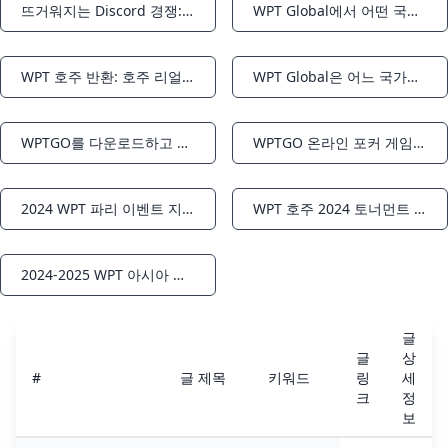
뜨거워지는 Discord 경쟁: 액션에 참여하세요!
WPT Global에서 어떤 국가가 제한됩니까?
Notifications
Notifications
WPT 호주 반환: 호주 리얼 머니 포커의 중요한 순간이 도래했습니다.
WPT Global은 어느 국가와 지역에서 이벤트를 개최합니까?
Notifications
Notifications
WPTGO를 다운로드하고 시작하는 방법
WPTGO 온라인 포커 게임을 아시나요?
Notifications
Notifications
2024 WPT 파리 이벤트 지침
WPT 호주 2024 토너먼트 가이드북
Notifications
Notifications
2024-2025 WPT 아시아 태평양 일정
Notifications
글
글
상
#
글 제목
키워드
링
세
크
정
보