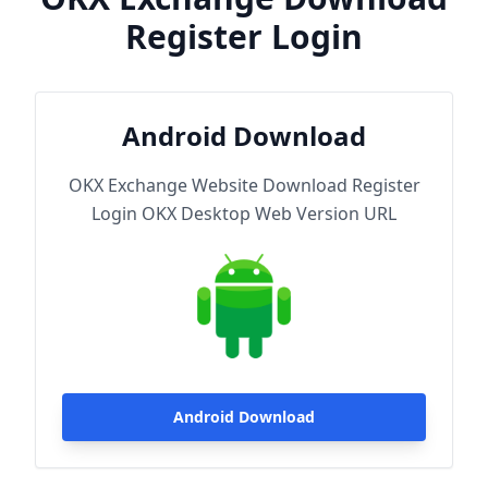
Register Login
Android Download
OKX Exchange Website Download Register
Login OKX Desktop Web Version URL
Android Download