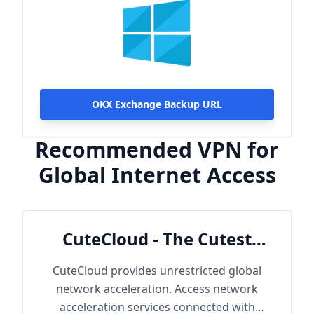
OKX Exchange Backup URL
Recommended VPN for
Global Internet Access
CuteCloud - The Cutest
Cloud
CuteCloud provides unrestricted global
network acceleration. Access network
acceleration services connected with