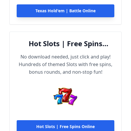
Texas Hold'em | Battle Online
Hot Slots | Free Spins
Online
No download needed, just click and play!
Hundreds of themed Slots with free spins,
bonus rounds, and non-stop fun!
Hot Slots | Free Spins Online