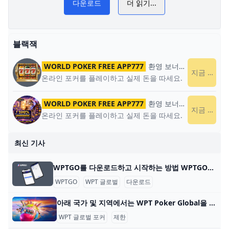
다운로드
더 읽기...
원하십니까? 다음은 딜러에게
받은 카드를 최대한 활용하기
블랙잭
위해 알아야 하는 규칙 및 용어,
관련 전략 및 배당률에 관한 간
WORLD POKER FREE APP777
환영 보너스
World Poker
지금 플레이
온라인 포커를 플레이하고 실제 돈을 따세요.
단한 안내서입니다
WORLD POKER FREE APP777
환영 보너스
World Poker
지금 플레이
온라인 포커를 플레이하고 실제 돈을 따세요.
최신 기사
WPTGO를 다운로드하고 시작하는 방법 WPTGO를 다운로드하고 온라인 포커를 시작하는 방법 World Poker Tour와 관련된 온라인 포커 플랫폼인 WPTGO를 시작하는 것은 간단하고 빠릅니다. 다음의 간단한
WPTGO
WPT 글로벌
다운로드
아래 국가 및 지역에서는 WPT Poker Global을 다운로드하고 플레이할 수 없습니다. WPT Global Poker는 100개 이상의 국가에서 플레이어가 접속할 수 있지만 현지 규정에 따른 특정 제한 사항이 있습니다. 아래 국가 및 지역에서 WPT Poker Global을 다운
WPT 글로벌 포커
제한