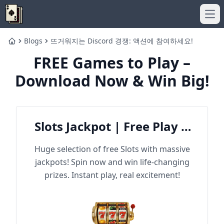
Ope
Blogs
뜨거워지는 Discord 경쟁: 액션에 참여하세요!
Home
FREE Games to Play –
Download Now & Win Big!
Slots Jackpot | Free Play &
Win Big
Huge selection of free Slots with massive
jackpots! Spin now and win life-changing
prizes. Instant play, real excitement!