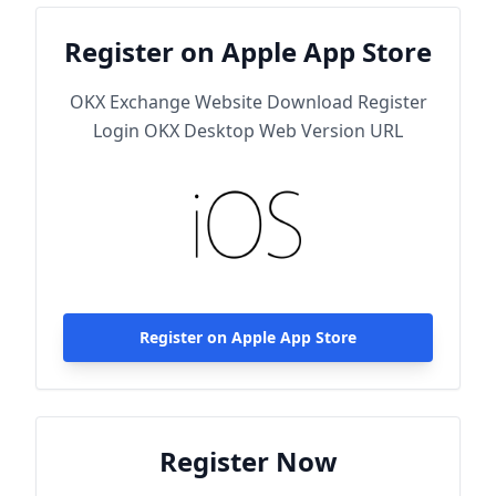
Register on Apple App Store
OKX Exchange Website Download Register
Login OKX Desktop Web Version URL
Register on Apple App Store
Register Now