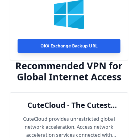
OKX Exchange Backup URL
Recommended VPN for
Global Internet Access
CuteCloud - The Cutest
Cloud
CuteCloud provides unrestricted global
network acceleration. Access network
acceleration services connected with