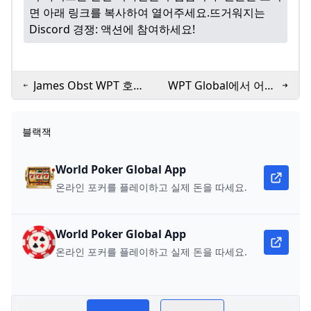
면 아래 링크를 복사하여 열어주세요.
뜨거워지는
Discord 경쟁: 액션에 참여하세요!
James Obst WPT 호주
WPT Global에서 어떤
챔피언십 우승 AUD
국가가 제한됩니까?
$585359 획득
블랙잭
World Poker Global App
온라인 포커를 플레이하고 실제 돈을 따세요.
World Poker Global App
온라인 포커를 플레이하고 실제 돈을 따세요.
블랙잭 플레이 방법을 배우기