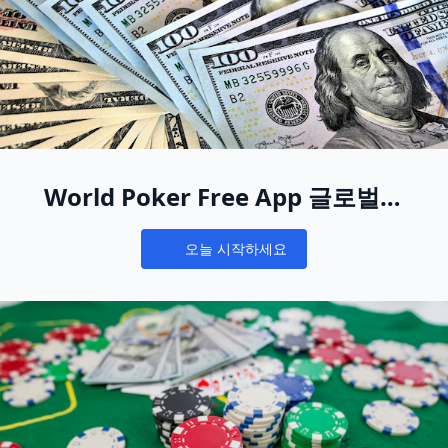
World Poker Free App 글로벌을
당신의 새로운 온라인 포커 홈으로
오늘 시작하세요
만드세요
Notifications