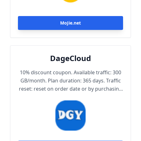
MoJie.net
DageCloud
10% discount coupon. Available traffic: 300
GB/month. Plan duration: 365 days. Traffic
reset: reset on order date or by purchasing
traffic package. Maximum achievable
bandwidth: 1000 Mbps. Node protocol:
Trojan.