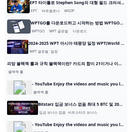
EPT 타이틀로 Stephen Song의 대형 필드 크러셔로서의 명성이 확고해졌습니다. 스티븐 송은 얼굴에 쓴웃음을 지으며 난간으로 물러났습니다. 그는 2024년 EPT 바르셀로나 타이틀을 향해 헤즈업을 펼쳤고, 존경받는 영국 토너먼트 프로인 Andrew Hul
EPT
바르셀로나
WSOP
WPTGO를 다운로드하고 시작하는 방법 WPTGO를 다운로드하고 온라인 포커를 시작하는 방법 World Poker Tour와 관련된 온라인 포커 플랫폼인 WPTGO를 시작하는 것은 간단하고 빠릅니다. 다음의 간단한
WPTGO
WPT 글로벌
다운로드
2024-2025 WPT 아시아 태평양 일정 WPT(World Poker Tour)는 2024년과 2025년 아시아 태평양 일정에 대한 여러 이벤트를 발표했습니다. 주요 세부 사항은 다음과 같습니다. 2024 WPT 아시아 태평양 일정 WPT Prime
WPT 글로벌
일정
피망 블랙잭 룰과 규칙 블랙잭이란? 카드의 합이 21이거나 이와 근사한 숫자가 되면 이기게 되지만, 21을 초과해서는 안 되는 카드게임이다. 카지노가 아닌 곳에서 하는 게임의 경우에는 5
블랙잭 룰
- YouTube Enjoy the videos and music you love, upload original content, and share it all with friends, family, and the world on YouTube.
블랙잭 룰
Bitstarz 입금 보너스 없음 최대 5 BTC 및 200개의 무료 스핀 BitStarz 보너스 코드 잠금 해제: 포커 플레이어를 위한 가이드 온라인 게임 경험을 향상시키고 싶다면 BitStarz 보너스 코드Â 신규 플레이어에게 흥미로운 기회를 제공합니다. 이 가이
입금 보너스 없음
비트스타즈 보너스
- YouTube Enjoy the videos and music you love, upload original content, and share it all with friends, family, and the world on YouTube.