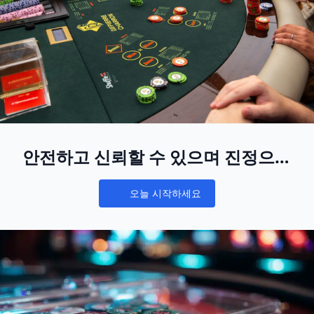
안전하고 신뢰할 수 있으며 진정으로
재미있는 경험
오늘 시작하세요
Notifications