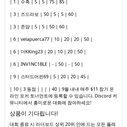
| 1 | 수축 | 5 | 5 | 75 | 85 |
| 3 | 즈드라보 | 50 | 5 | 5 | 60 |
| 3 | 존얌 | 5 | 5 | 50 | 60 |
| 6 | velapuerca77 | 10 | 20 | 20 | 50 |
| 6 | 더KKing23 | 20 | 10 | 20 | 50 |
| 6 | INV1NC1BLE | - | 50 | - | 50 |
| 9 | 스터드머핀69 | 5 | 20 | 20 | 45 |
| 10 | 3 동점 | | | | 40 | 9월 내내 매주 $11 참가 온
라인 포커 토너먼트에 등록할 수 있습니다. Discord 커
뮤니티에서 흥미로운 대화에 참여하세요!
상품이 기다립니다!
대회 종료 시 리더보드 상위 20위 안에 드는 모든 플레