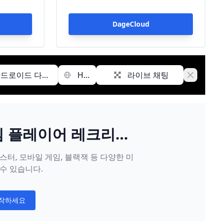
DageCloud
드로이드 다운
H5
라이브 채팅
Close ba
로드
게
임
임 플레이어 레크리에
 참여하세요
터, 모바일 게임, 블랙잭 등 다양한 미
 수 있습니다.
시작하세요
ns