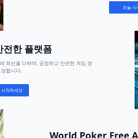
오늘 
Notificatio
안전한 플랫폼
에 최선을 다하며, 공정하고 안전한 게임 경
보장합니다.
 시작하세요
tions
World Poker Fre