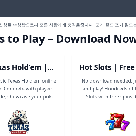
 상을 수상함으로써 모든 사람에게 충격을줍니다. 포커 월드 포커 월드는
 to Play – Download Now
xas Hold'em |
Hot Slots | Free
attle Online
Online
ssic Texas Hold'em online
No download needed, ju
e! Compete with players
and play! Hundreds of
de, showcase your poker
Slots with free spins,
 and win real cash prizes!
rounds, and non-stop