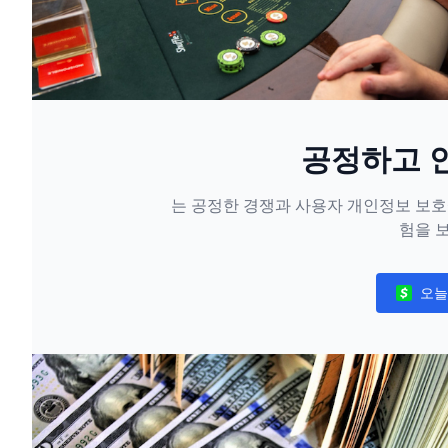
공정하고 
는 공정한 경쟁과 사용자 개인정보 보호
험을 
오늘
Notifica