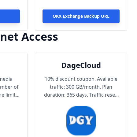
OKX Exchange Backup URL
net Access
DageCloud
media
10% discount coupon. Available
umber of
traffic: 300 GB/month. Plan
e limit.
duration: 365 days. Traffic reset:
mit.
reset on order date or by
purchasing traffic package.
Maximum achievable bandwidth:
1000 Mbps. Node protocol:
Trojan.