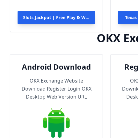
Slots Jackpot | Free Play & Win
Texas
Big
OKX Ex
Android Download
Reg
OKX Exchange Website
OK
Download Register Login OKX
Downlo
Desktop Web Version URL
Desk