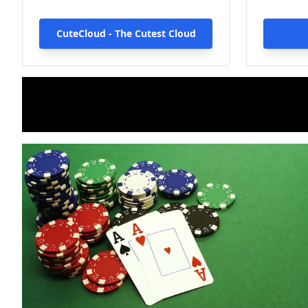
globally, enjoy fast and stable
connections anytime, anywhere.
CuteCloud - The Cutest Cloud