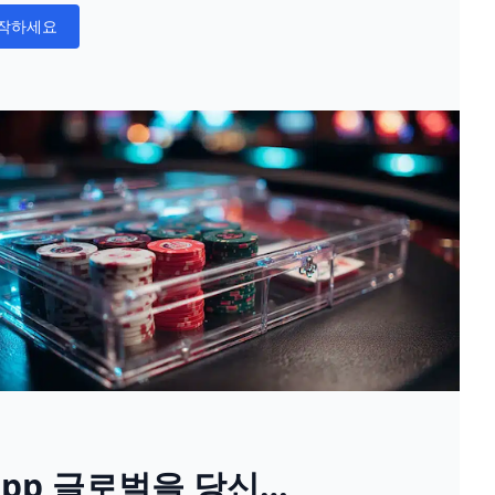
시작하세요
ns
e App 글로벌을 당신의