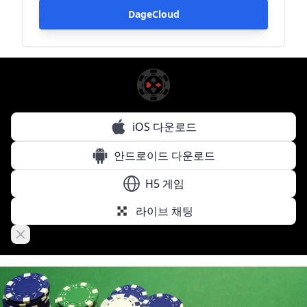
DageCloud
iOS 다운로드
안드로이드 다운로드
H5 게임
라이브 채팅
Close banner