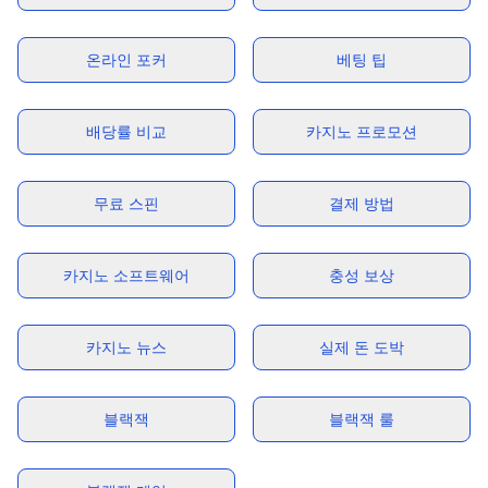
온라인 포커
베팅 팁
배당률 비교
카지노 프로모션
무료 스핀
결제 방법
카지노 소프트웨어
충성 보상
카지노 뉴스
실제 돈 도박
블랙잭
블랙잭 룰