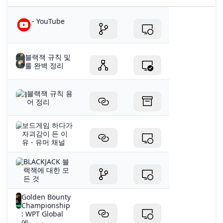
- YouTube
블랙잭 규칙 및
룰 완벽 정리
블랙잭 규칙 용
어 정리
보드게임 하다가
자괴감이 든 이
유 - 유머 채널
BLACKJACK 블
랙잭에 대한 모
든 것
Golden Bounty
Championship
: WPT Global
에...