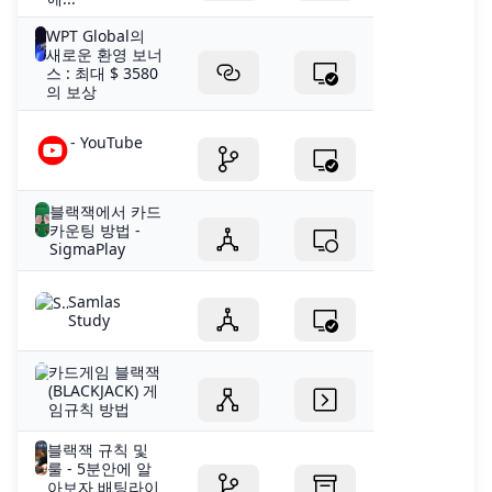
WPT Global의
새로운 환영 보너
스 : 최대 $ 3580
의 보상
- YouTube
블랙잭에서 카드
카운팅 방법 -
SigmaPlay
Samlas
Study
카드게임 블랙잭
(BLACKJACK) 게
임규칙 방법
블랙잭 규칙 및
룰 - 5분안에 알
아보자 배팅라이