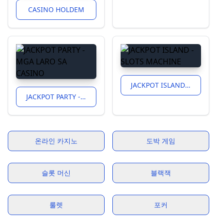
CASINO HOLDEM
JACKPOT ISLAND - SLOTS MACHINE
JACKPOT PARTY - MGA LARO SA CASINO
온라인 카지노
도박 게임
슬롯 머신
블랙잭
룰렛
포커