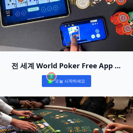
전 세계 World Poker Free App 라
이브 이벤트에 참가할 기회를 잡으세
오늘 시작하세요
요
Notifications