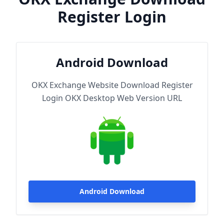
Register Login
Android Download
OKX Exchange Website Download Register
Login OKX Desktop Web Version URL
Android Download