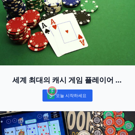
세계 최대의 캐시 게임 플레이어 레
크리에이션 풀에 참여하세요
오늘 시작하세요
Notifications