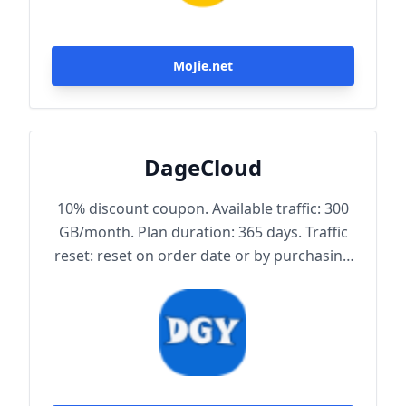
MoJie.net
DageCloud
10% discount coupon. Available traffic: 300
GB/month. Plan duration: 365 days. Traffic
reset: reset on order date or by purchasing
traffic package. Maximum achievable
bandwidth: 1000 Mbps. Node protocol:
Trojan.