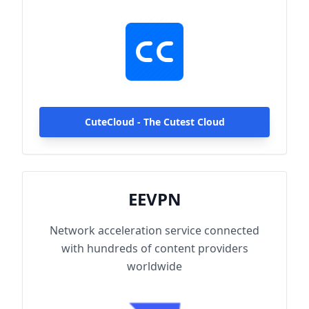
hundreds of content providers worldwide.
With up to 2000Mbps single-line access
capacity and 1000+ high-speed servers
globally, enjoy fast and stable connections
anytime, anywhere.
CuteCloud - The Cutest Cloud
EEVPN
Network acceleration service connected
with hundreds of content providers
worldwide