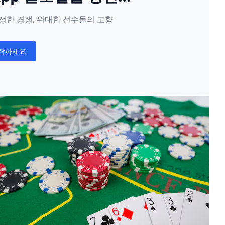
커 홈으로 만드세요
정한 경쟁, 위대한 선수들의 고향
시작하세요
ns