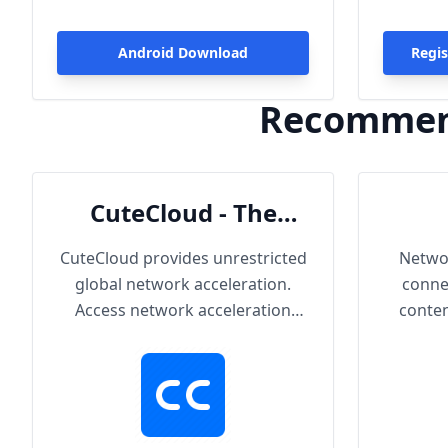
Android Download
Regis
Recommend
CuteCloud - The
Cutest Cloud
CuteCloud provides unrestricted
Networ
global network acceleration.
conne
Access network acceleration
conten
services connected with
hundreds of content providers
worldwide. With up to 2000Mbps
single-line access capacity and
1000+ high-speed servers