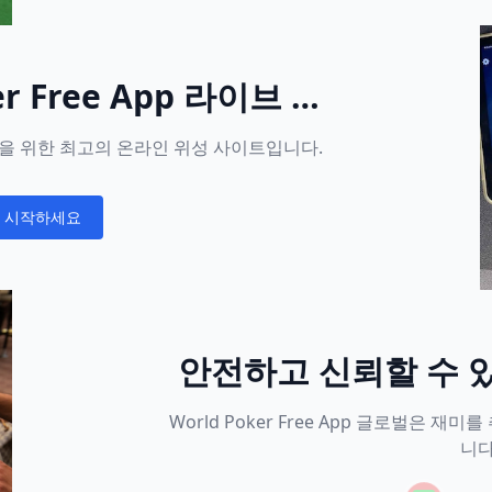
er Free App 라이브 이
 기회를 잡으세요
트 진출을 위한 최고의 온라인 위성 사이트입니다.
 시작하세요
tions
안전하고 신뢰할 수 
있는
World Poker Free App 글로벌은 
니다