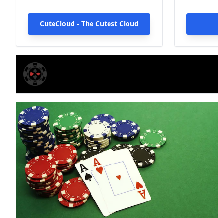
globally, enjoy fast and stable
connections anytime, anywhere.
CuteCloud - The Cutest Cloud