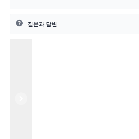
질문과 답변
Previous
Next