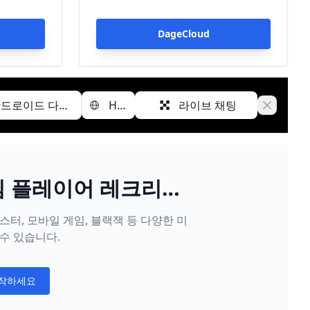
DageCloud
드로이드 다운
H5
라이브 채팅
Close ba
로드
게
임
임 플레이어 레크리에
 참여하세요
터, 모바일 게임, 블랙잭 등 다양한 미
 수 있습니다.
시작하세요
ns