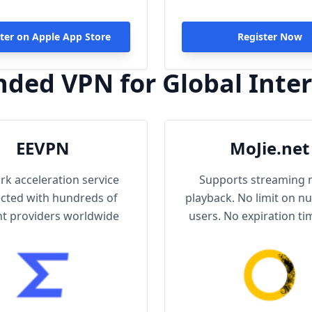
ter on Apple App Store
Register Now
ed VPN for Global Inter
EEVPN
MoJie.net
k acceleration service
Supports streaming 
cted with hundreds of
playback. No limit on n
t providers worldwide
users. No expiration tim
No network speed li