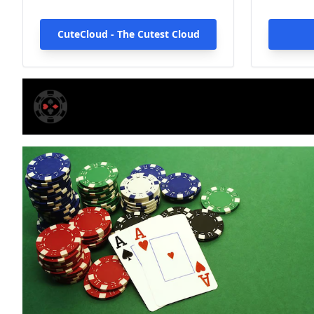
globally, enjoy fast and stable
connections anytime, anywhere.
CuteCloud - The Cutest Cloud