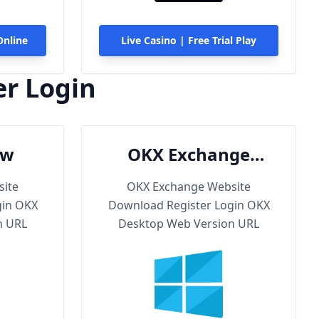
Online
Live Casino | Free Trial Play
r Login
ow
OKX Exchange
Backup URL
ite
OKX Exchange Website
gin OKX
Download Register Login OKX
n URL
Desktop Web Version URL