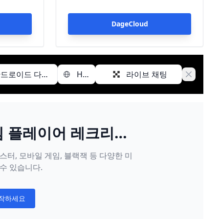
DageCloud
드로이드 다운
H5
라이브 채팅
Close ba
로드
게
임
임 플레이어 레크리에
 참여하세요
터, 모바일 게임, 블랙잭 등 다양한 미
 수 있습니다.
시작하세요
ns