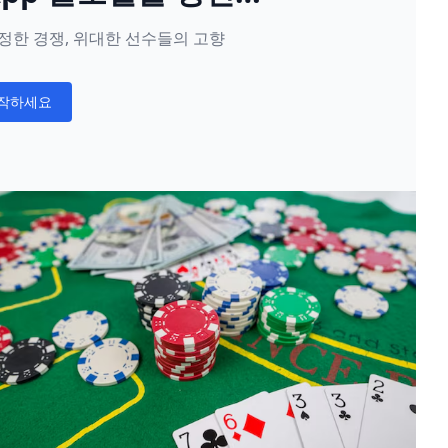
커 홈으로 만드세요
정한 경쟁, 위대한 선수들의 고향
시작하세요
ns