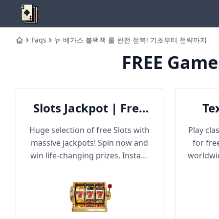
Faqs
뉴 베가스 블랙잭 룰 완전 정복! 기초부터 전략까지
Home
FREE Games
Slots Jackpot | Free
Te
Play & Win Big
B
Huge selection of free Slots with
Play cla
massive jackpots! Spin now and
for fre
win life-changing prizes. Instant
worldwi
play, real excitement!
skills,