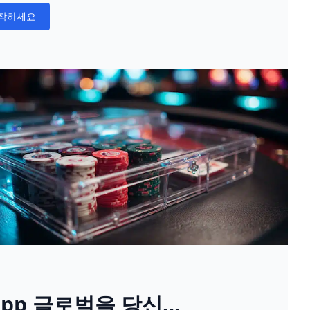
시작하세요
ns
e App 글로벌을 당신의