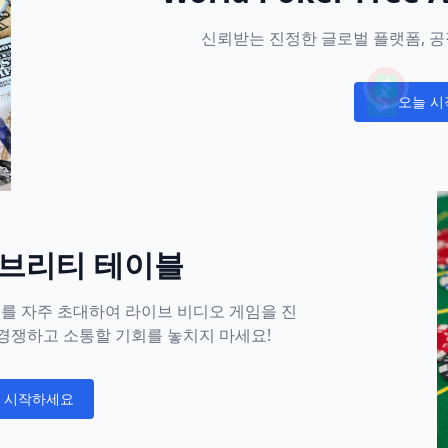
새로운 온라인 포
신뢰받는 진정한 글로벌 플랫폼, 공
오늘 
Notificatio
브리티 테이블
를 자주 초대하여 라이브 비디오 게임을 진
경쟁하고 소통할 기회를 놓치지 마세요!
 시작하세요
tions