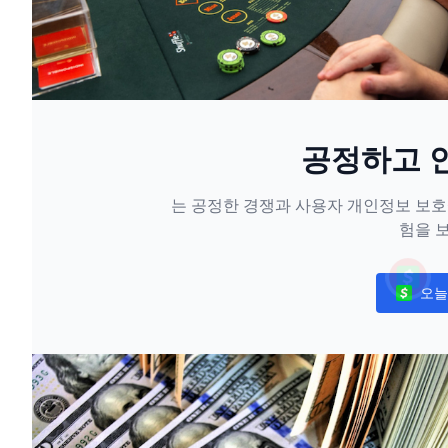
공정하고 
는 공정한 경쟁과 사용자 개인정보 보호
험을 
오늘
Notifica