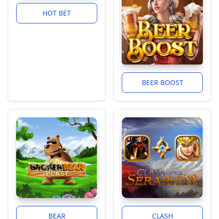
HOT BET
BEER BOOST
BEAR
CLASH