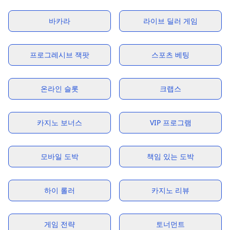
바카라
라이브 딜러 게임
프로그레시브 잭팟
스포츠 베팅
온라인 슬롯
크랩스
카지노 보너스
VIP 프로그램
모바일 도박
책임 있는 도박
하이 롤러
카지노 리뷰
게임 전략
토너먼트