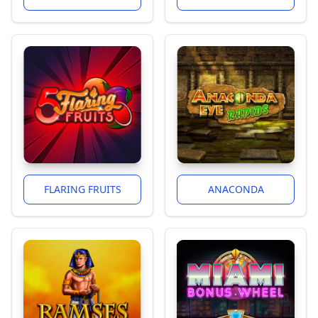
FLARING FRUITS
ANACONDA