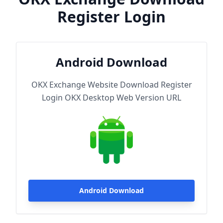
Register Login
Android Download
OKX Exchange Website Download Register
Login OKX Desktop Web Version URL
Android Download