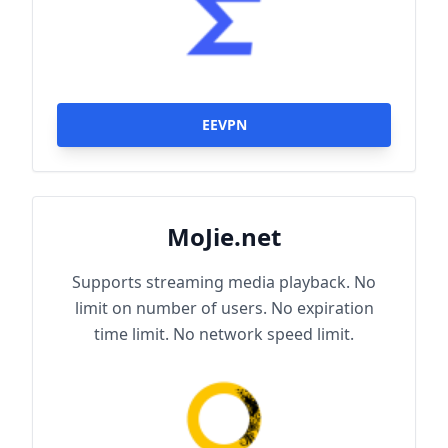
EEVPN
MoJie.net
Supports streaming media playback. No
limit on number of users. No expiration
time limit. No network speed limit.