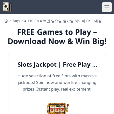
Ope
Tags
¥ 110 Cn ¥ 백만 일요일 일요일 하이퍼 PKO 대결
Home
FREE Games to Play –
Download Now & Win Big!
Slots Jackpot | Free Play &
Win Big
Huge selection of free Slots with massive
jackpots! Spin now and win life-changing
prizes. Instant play, real excitement!