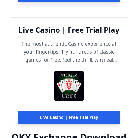
Live Casino | Free Trial Play
The most authentic Casino experience at
your fingertips! Try hundreds of classic
games for free, feel the thrill, win real
rewards!
Live Casino | Free Trial Play
OKX Exchange Download