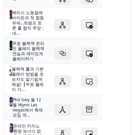
해리스 노동절에
바이든과 첫 합동
유세…트럼프 토
론 룰 합의 주장 :
네...
무료 블랙잭 온라
인 플레이 블랙잭
연습과 재미있게
플레이하기
블랙잭 룰과 기본
플레이 방법을 초
보자도 알기쉽게
해설!【무료 플레
이 가...
Phil Ivey 올 12
월 Wynn Las
Vegas에서 축제
모임 게...
온라인 카지노
환영 보너스 없