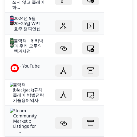
쓰지 않고 플레이
하...
2024년 9월
20~25일 WPT
호주 챔피언십
블랙잭 - 위키백
과 우리 모두의
백과사전
- YouTube
블랙잭
(blackjack)규칙
플레이 방법전략
기술용어역사
Steam
Community
Market ::
Listings for
...