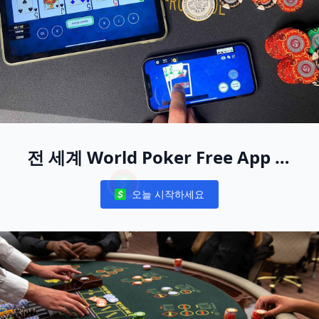
전 세계 World Poker Free App 라
이브 이벤트에 참가할 기회를 잡으세
오늘 시작하세요
요
Notifications