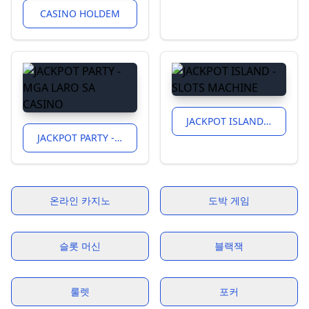
CASINO HOLDEM
JACKPOT ISLAND - SLOTS MACHINE
JACKPOT PARTY - MGA LARO SA CASINO
온라인 카지노
도박 게임
슬롯 머신
블랙잭
룰렛
포커