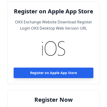
Register on Apple App Store
OKX Exchange Website Download Register
Login OKX Desktop Web Version URL
Register on Apple App Store
Register Now