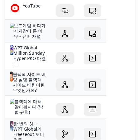
- YouTube
보드게임 하다가
자괴감이 든 이
유 - 유머 채널
WPT Global
Million Sunday
Hyper PKO 대결
:...
블랙잭 사이드 베
팅 설명 블랙잭
사이드 베팅이란
무엇인가요?
블랙잭에 대해
알아봅시다 (방
법·규칙)
한 번의 샷 -
WPT Global의
Freezeout 토너
먼트