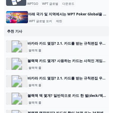
WPTGO
WPT 글로벌
다운로드
아래 국가 및 지역에서는 WPT Poker Global을 다운로드하고 플레이할 수 없습니다. WPT Global Poker는 100개 이상의 국가에서 플레이어가 접속할 수 있지만 현지 규정에 따른 특정 제한 사항이 있습니다. 아래 국가 및 지역에서 WPT Poker Global을 다운
WPT 글로벌 포커
제한
추천 기사
바카라 카드 몇장? 2.1. 카드를 받는 규칙편집 우선 플레이어와 뱅커 모두 2장의 카드를 받는다.
블랙잭 룰
블랙잭 카드 몇개? 사용하는 카드는 사적인 게임에서는 조커를 제외한 52장을, 카지노에서는 여러 벌(보통 6벌)을 사용하며, 참가하는 인원은 2~8명이다. 플레이어들은 블랙잭
블랙잭 룰
바카라 카드 몇장? 2.1. 카드를 받는 규칙편집 우선 플레이어와 뱅커 모두 2장의 카드를 받는다.
블랙잭 룰
블랙잭 덱 몇개? 일반적으로 카드 한 벌(deck/덱)은 52장이며, 모양별로 4종류의 슈트로 나뉜다.
블랙잭 룰
블랙잭 몇장까지? 카드의 합이 21점 또는 21점에 가장 가깝게 만들면 승리하며, 21을 초과하면 패배한다. 사용하는 카드는 사적인 게임에서는 조커를 제외한 52장을, 카지노에서