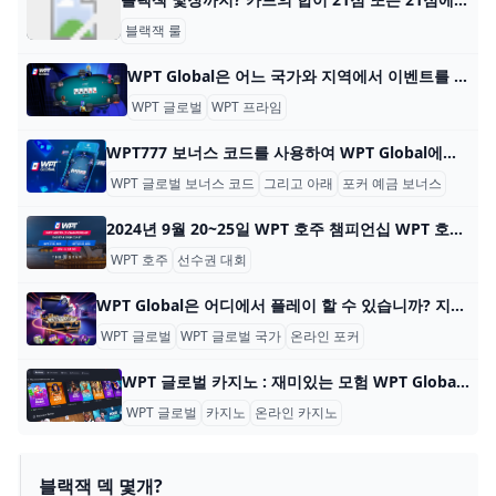
블랙잭 룰
WPT Global은 어느 국가와 지역에서 이벤트를 개최합니까? WPT는 전 세계에서 이벤트를 개최합니다 WPT(World Poker Tour)는 2002년 창립 이래 전 세계에서 수많은 서브스테이션 이벤트를 개최해 왔습니다. 백과사전 정보에 따르
WPT 글로벌
WPT 프라임
WPT777 보너스 코드를 사용하여 WPT Global에서 특별 제안을 청구하십시오. 무료 보너스로 포커 여행을 시작, 지금 청구 : 코드 : WPT777 WPT Global을 선택하는 이유는 무엇입니까? 세계 최대의 온라인 포커 사이트로 향하여 WPT Global의 광
WPT 글로벌 보너스 코드
그리고 아래
포커 예금 보너스
2024년 9월 20~25일 WPT 호주 챔피언십 WPT 호주 챔피언십 보류 시간: 2024년 9월 20~25일 장소: 호주 더 스타 골드코스트 메인 이벤트 바이인: AU$8,000(약 US$5,300) 메인 이벤트 세부정보 보장 상
WPT 호주
선수권 대회
WPT Global은 어디에서 플레이 할 수 있습니까? 지원되는 국가 및 플랫폼 하이라이트 WPT Global은 전 세계 60 개국 이상의 플레이어와 함께 온라인 게임에서 가장 유명한 이름 중 하나를 구축했습니다. 여기에는 다음이 포함됩니다. **북아메리카:
WPT 글로벌
WPT 글로벌 국가
온라인 포커
WPT 글로벌 카지노 : 재미있는 모험 WPT Global의 포커 액션으로 킥을 받고 있지만 폭발을 일으킬 수있는 더 많은 방법을 원한다고 생각한다면 (더 많은 현금을 상륙시킬 수있는 잠재력) WPT 글로벌 카지노
WPT 글로벌
카지노
온라인 카지노
블랙잭 덱 몇개?