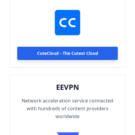
hundreds of content providers worldwide.
With up to 2000Mbps single-line access
capacity and 1000+ high-speed servers
globally, enjoy fast and stable connections
anytime, anywhere.
CuteCloud - The Cutest Cloud
EEVPN
Network acceleration service connected
with hundreds of content providers
worldwide