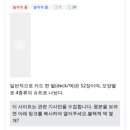
블랙잭 룰
블랙잭 룰
🕒 1
🗒️ 39
Previous
Next
일반적으로 카드 한 벌(deck/덱)은 52장이며, 모양별
로 4종류의 슈트로 나뉜다.
이 사이트는 관련 기사만을 수집합니다. 원본을 보려
면 아래 링크를 복사하여 열어주세요.
블랙잭 덱 몇
개?