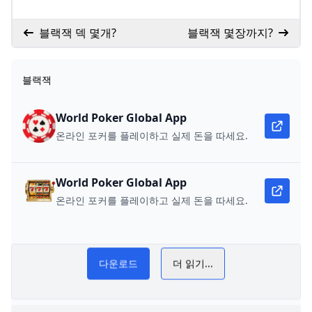
블랙잭 덱 몇개?
블랙잭 몇장까지?
블랙잭
World Poker Global App
온라인 포커를 플레이하고 실제 돈을 따세요.
World Poker Global App
온라인 포커를 플레이하고 실제 돈을 따세요.
블랙잭 플레이 방법을 배우기
다운로드
더 읽기...
원하십니까? 다음은 딜러에게
받은 카드를 최대한 활용하기