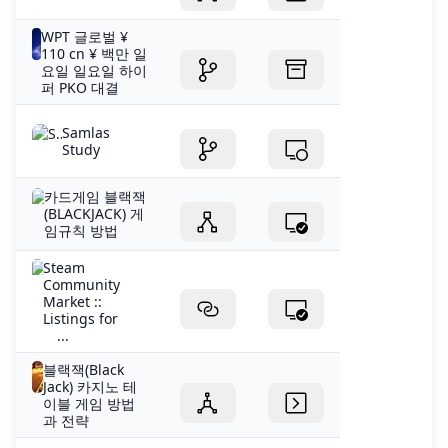
WPT 글로벌 ¥
110 cn ¥ 백만 일
요일 일요일 하이
퍼 PKO 대결
Samlas
Study
카드게임 블랙잭
(BLACKJACK) 게
임규칙 방법
Steam
Community
Market ::
Listings for
...
블랙잭(Black
Jack) 카지노 테
이블 게임 방법
과 전략