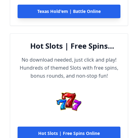
Texas Hold'em | Battle Online
Hot Slots | Free Spins
Online
No download needed, just click and play!
Hundreds of themed Slots with free spins,
bonus rounds, and non-stop fun!
Hot Slots | Free Spins Online