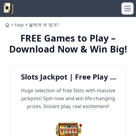
Ope
Faqs
블랙잭 덱 몇개?
Home
FREE Games to Play –
Download Now & Win Big!
Slots Jackpot | Free Play &
Win Big
Huge selection of free Slots with massive
jackpots! Spin now and win life-changing
prizes. Instant play, real excitement!