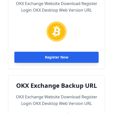
OKX Exchange Website Download Register
Login OKX Desktop Web Version URL
Register Now
OKX Exchange Backup URL
OKX Exchange Website Download Register
Login OKX Desktop Web Version URL