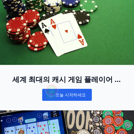
세계 최대의 캐시 게임 플레이어 레
크리에이션 풀에 참여하세요
오늘 시작하세요
Notifications