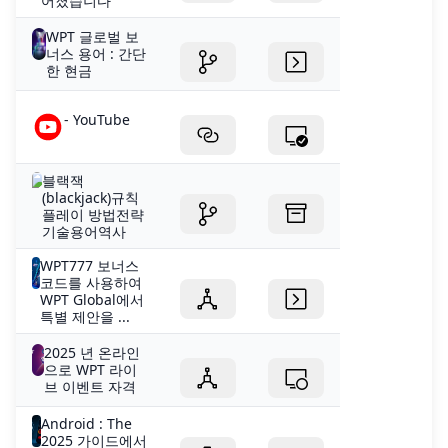
어졌습니다
WPT 글로벌 보
너스 용어 : 간단
한 현금
- YouTube
블랙잭
(blackjack)규칙
플레이 방법전략
기술용어역사
WPT777 보너스
코드를 사용하여
WPT Global에서
특별 제안을 ...
2025 년 온라인
으로 WPT 라이
브 이벤트 자격
Android : The
2025 가이드에서