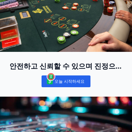
안전하고 신뢰할 수 있으며 진정으로
재미있는 경험
오늘 시작하세요
Notifications