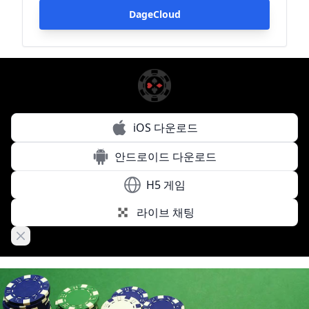
DageCloud
iOS 다운로드
안드로이드 다운로드
H5 게임
라이브 채팅
Close banner