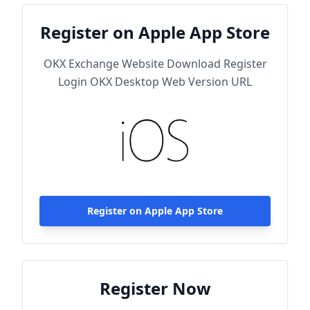
Register on Apple App Store
OKX Exchange Website Download Register
Login OKX Desktop Web Version URL
Register on Apple App Store
Register Now