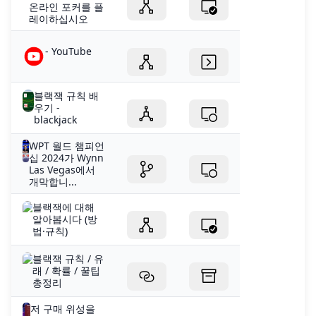
온라인 포커를 플
레이하십시오
- YouTube
블랙잭 규칙 배
우기 -
blackjack
WPT 월드 챔피언
십 2024가 Wynn
Las Vegas에서
개막합니...
블랙잭에 대해
알아봅시다 (방
법·규칙)
블랙잭 규칙 / 유
래 / 확률 / 꿀팁
총정리
저 구매 위성을