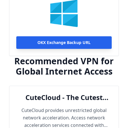
OKX Exchange Backup URL
Recommended VPN for
Global Internet Access
CuteCloud - The Cutest
Cloud
CuteCloud provides unrestricted global
network acceleration. Access network
acceleration services connected with