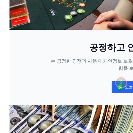
공정하고 
는 공정한 경쟁과 사용자 개인정보 보호
험을 
오늘
Notifica