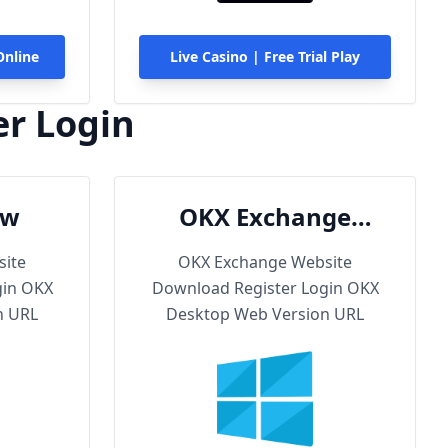
Online
Live Casino | Free Trial Play
r Login
ow
OKX Exchange
Backup URL
ite
OKX Exchange Website
gin OKX
Download Register Login OKX
n URL
Desktop Web Version URL