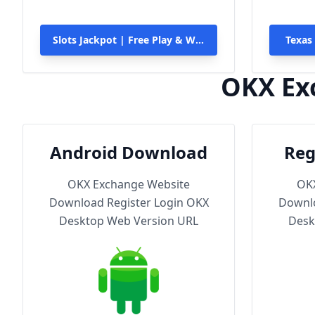
Slots Jackpot | Free Play & Win
Texas
Big
OKX Ex
Android Download
Reg
OKX Exchange Website
OK
Download Register Login OKX
Downlo
Desktop Web Version URL
Desk