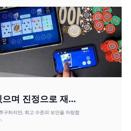
있으며 진정으로 재미
 경험
재미를 추구하지만, 최고 수준의 보안을 자랑합
.