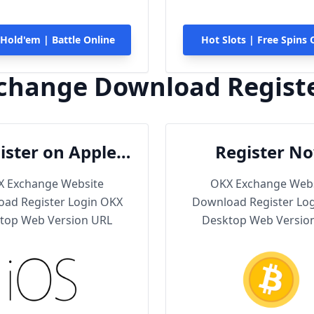
 Hold'em | Battle Online
Hot Slots | Free Spins 
change Download Registe
ister on Apple
Register N
App Store
X Exchange Website
OKX Exchange Webs
ad Register Login OKX
Download Register Lo
top Web Version URL
Desktop Web Versio