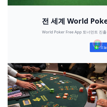
전 세계 World Pok
벤트에 참가할
World Poker Free App 토너먼
오늘
Notifica