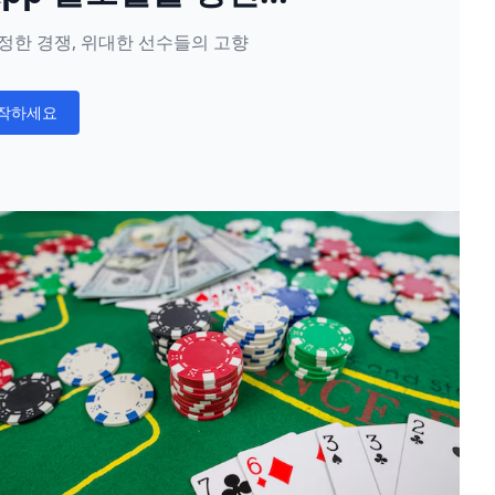
커 홈으로 만드세요
정한 경쟁, 위대한 선수들의 고향
시작하세요
ns