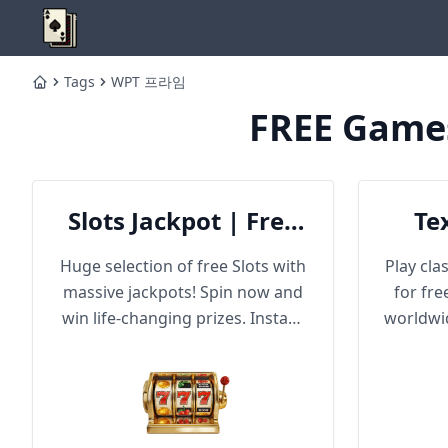
Tags
WPT 프라임
Home
FREE Games
Slots Jackpot | Free
Te
Play & Win Big
B
Huge selection of free Slots with
Play cla
massive jackpots! Spin now and
for fre
win life-changing prizes. Instant
worldwi
play, real excitement!
skills,