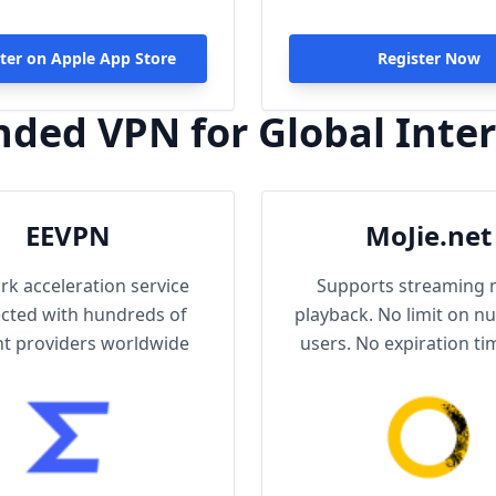
ter on Apple App Store
Register Now
ed VPN for Global Inter
EEVPN
MoJie.net
k acceleration service
Supports streaming 
cted with hundreds of
playback. No limit on n
t providers worldwide
users. No expiration tim
No network speed li