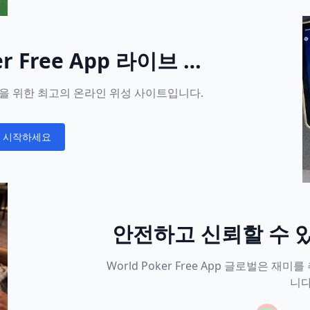
er Free App 라이브 이
 기회를 잡으세요
트 진출을 위한 최고의 온라인 위성 사이트입니다.
 시작하세요
tions
안전하고 신뢰할 수 
있는
World Poker Free App 글로벌은 
니다