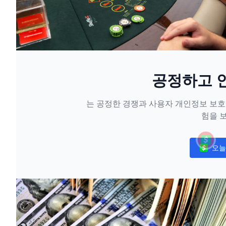
공정하고 
는 공정한 경쟁과 사용자 개인정보 보호
험을 
오늘
Notifica