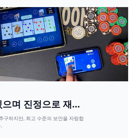
있으며 진정으로 재미
 경험
재미를 추구하지만, 최고 수준의 보안을 자랑합
.