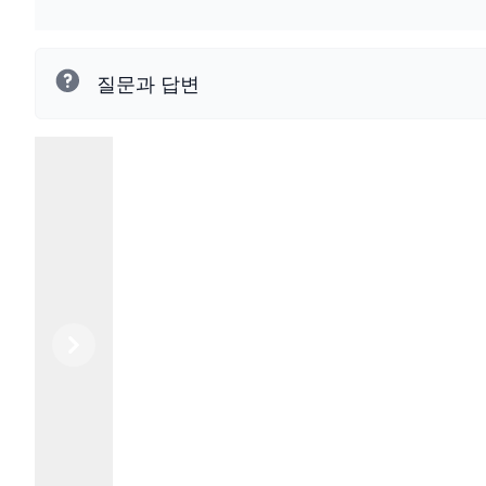
질문과 답변
Previous
Next