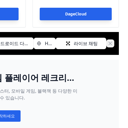
DageCloud
드로이드 다운
H5
라이브 채팅
Close ba
로드
게
임
임 플레이어 레크리에
 참여하세요
터, 모바일 게임, 블랙잭 등 다양한 미
 수 있습니다.
시작하세요
ns