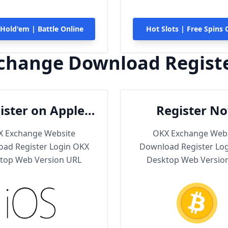
 Hold'em | Battle Online
Hot Slots | Free Spins 
change Download Registe
ister on Apple
Register N
App Store
X Exchange Website
OKX Exchange Webs
ad Register Login OKX
Download Register Lo
top Web Version URL
Desktop Web Versio