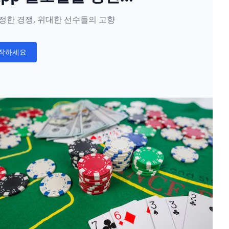
커 홈으로 만드세요
정한 경쟁, 위대한 선수들의 고향
시작하세요
ns