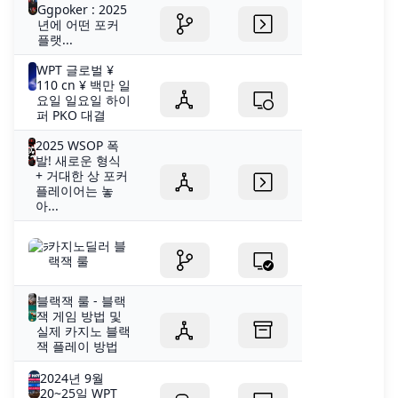
Ggpoker : 2025
년에 어떤 포커
플랫...
WPT 글로벌 ¥
110 cn ¥ 백만 일
요일 일요일 하이
퍼 PKO 대결
2025 WSOP 폭
발! 새로운 형식
+ 거대한 상 포커
플레이어는 놓
아...
카지노딜러 블
랙잭 룰
블랙잭 룰 - 블랙
잭 게임 방법 및
실제 카지노 블랙
잭 플레이 방법
2024년 9월
20~25일 WPT