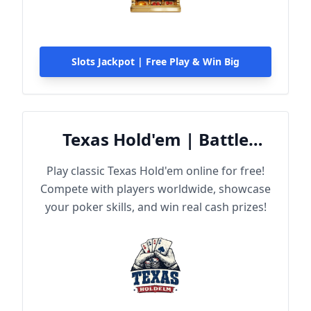
Slots Jackpot | Free Play & Win Big
Texas Hold'em | Battle
Online
Play classic Texas Hold'em online for free!
Compete with players worldwide, showcase
your poker skills, and win real cash prizes!