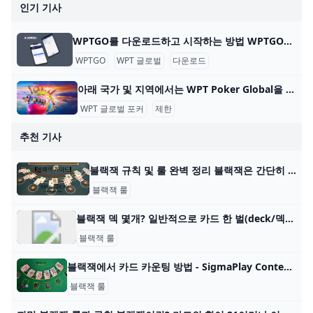
인기 기사
WPTGO를 다운로드하고 시작하는 방법 WPTGO를 다운로드하고 온라인 포커를 시작하는 방법 World Poker Tour와 관련된 온라인 포커 플랫폼인 WPTGO를 시작하는 것은 간단하고 빠릅니다. 다음의 간단한
WPTGO
WPT 글로벌
다운로드
아래 국가 및 지역에서는 WPT Poker Global을 다운로드하고 플레이할 수 없습니다. WPT Global Poker는 100개 이상의 국가에서 플레이어가 접속할 수 있지만 현지 규정에 따른 특정 제한 사항이 있습니다. 아래 국가 및 지역에서 WPT Poker Global을 다운
WPT 글로벌 포커
제한
추천 기사
블랙잭 규칙 및 룰 완벽 정리 블랙잭은 간단히 설명하면 내가 가진 카드의 숫자들의 합이 21에 가깝거나 21 즉 블랙잭이 나오면 이기는 게임입니다. 블랙잭 규칙 및 룰에 대해 자세히 알려드리니 블랙잭
블랙잭 룰
블랙잭 덱 몇개? 일반적으로 카드 한 벌(deck/덱)은 52장이며, 모양별로 4종류의 슈트로 나뉜다.
블랙잭 룰
블랙잭에서 카드 카운팅 방법 - SigmaPlay Content TeamAugust 1, 2022블랙잭에서 카드 카운팅은 다음 핸드가 플레이어 또는 딜러에게 유리할지 여부를 결정하는 방법입니다. 게임에서 알 수 있듯이 게임에 등장하는 고가와 저
블랙잭 룰