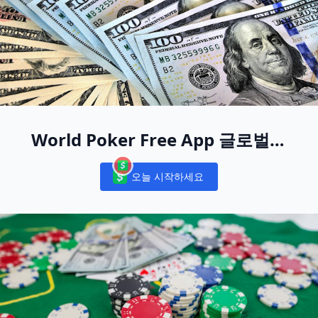
World Poker Free App 글로벌을
당신의 새로운 온라인 포커 홈으로
오늘 시작하세요
만드세요
Notifications