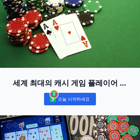
세계 최대의 캐시 게임 플레이어 레
크리에이션 풀에 참여하세요
오늘 시작하세요
Notifications