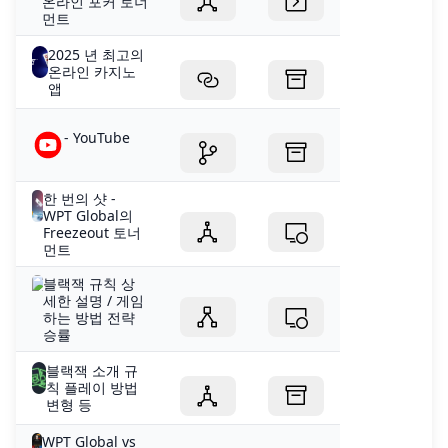
온라인 포커 토너
먼트
2025 년 최고의
온라인 카지노
앱
- YouTube
한 번의 샷 -
WPT Global의
Freezeout 토너
먼트
블랙잭 규칙 상
세한 설명 / 게임
하는 방법 전략
승률
블랙잭 소개 규
칙 플레이 방법
변형 등
WPT Global vs