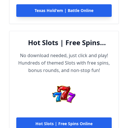
Texas Hold'em | Battle Online
Hot Slots | Free Spins
Online
No download needed, just click and play!
Hundreds of themed Slots with free spins,
bonus rounds, and non-stop fun!
Hot Slots | Free Spins Online