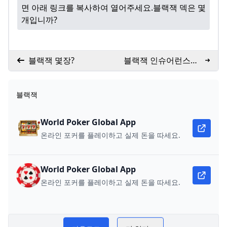
면 아래 링크를 복사하여 열어주세요.
블랙잭 덱은 몇
개입니까?
블랙잭 몇장?
블랙잭 인슈어런스란
무엇인가요?
블랙잭
World Poker Global App
온라인 포커를 플레이하고 실제 돈을 따세요.
World Poker Global App
온라인 포커를 플레이하고 실제 돈을 따세요.
기