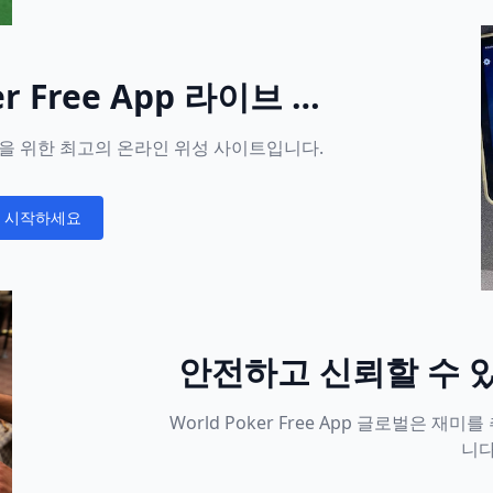
er Free App 라이브 이
 기회를 잡으세요
트 진출을 위한 최고의 온라인 위성 사이트입니다.
 시작하세요
tions
안전하고 신뢰할 수 
있는
World Poker Free App 글로벌은 
니다