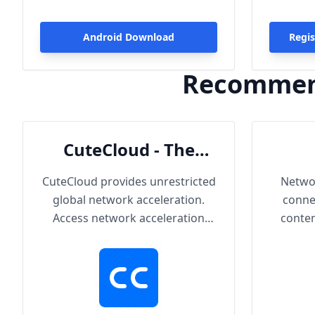
Android Download
Regis
Recommend
CuteCloud - The
Cutest Cloud
CuteCloud provides unrestricted
Networ
global network acceleration.
conne
Access network acceleration
conten
services connected with
hundreds of content providers
worldwide. With up to 2000Mbps
single-line access capacity and
1000+ high-speed servers