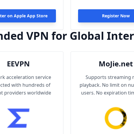
ter on Apple App Store
Register Now
ed VPN for Global Inter
EEVPN
MoJie.net
k acceleration service
Supports streaming 
cted with hundreds of
playback. No limit on n
t providers worldwide
users. No expiration tim
No network speed li