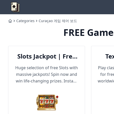
Categories
Curaçao 게임 제어 보드
Home
FREE Games
Slots Jackpot | Free
Te
Play & Win Big
B
Huge selection of free Slots with
Play cla
massive jackpots! Spin now and
for fre
win life-changing prizes. Instant
worldwi
play, real excitement!
skills,