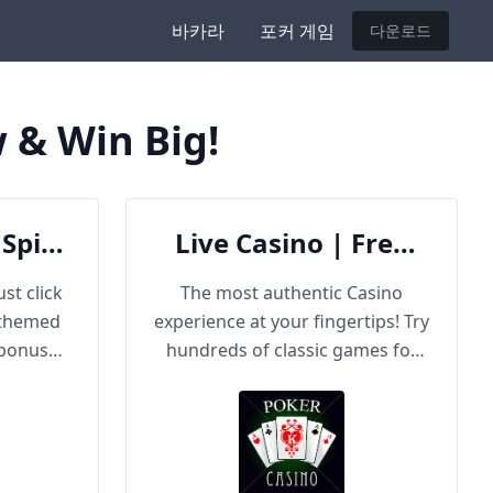
바카라
포커 게임
다운로드
 & Win Big!
 Spins
Live Casino | Free
Trial Play
st click
The most authentic Casino
 themed
experience at your fingertips! Try
 bonus
hundreds of classic games for
 fun!
free, feel the thrill, win real
rewards!