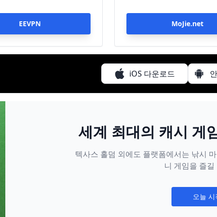
EEVPN
MoJie.net
iOS 다운로드
안
세계 최대의 캐시 게
이션 풀에
텍사스 홀덤 외에도 플랫폼에서는 낚시 마스
니 게임을 즐길
오늘 
Notificatio