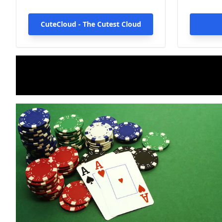
globally, enjoy fast and stable
connections anytime, anywhere.
CuteCloud - The Cutest Cloud