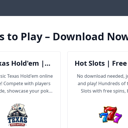
 to Play – Download Now
xas Hold'em |
Hot Slots | Free
attle Online
Online
ssic Texas Hold'em online
No download needed, ju
e! Compete with players
and play! Hundreds of
de, showcase your poker
Slots with free spins,
 and win real cash prizes!
rounds, and non-stop