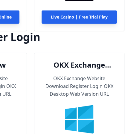
Online
Live Casino | Free Trial Play
r Login
ow
OKX Exchange
Backup URL
ite
OKX Exchange Website
gin OKX
Download Register Login OKX
n URL
Desktop Web Version URL