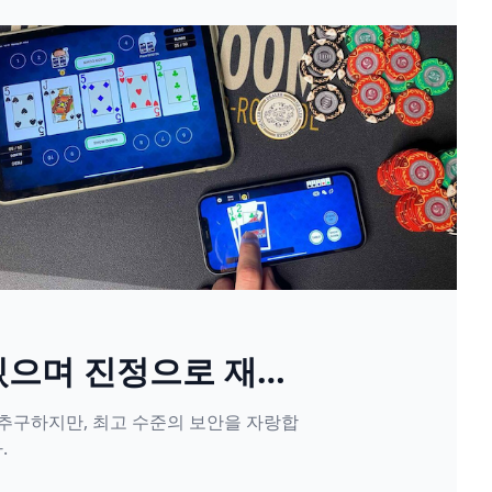
있으며 진정으로 재미
 경험
재미를 추구하지만, 최고 수준의 보안을 자랑합
.