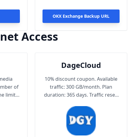
OKX Exchange Backup URL
net Access
DageCloud
media
10% discount coupon. Available
umber of
traffic: 300 GB/month. Plan
e limit.
duration: 365 days. Traffic reset:
mit.
reset on order date or by
purchasing traffic package.
Maximum achievable bandwidth:
1000 Mbps. Node protocol:
Trojan.