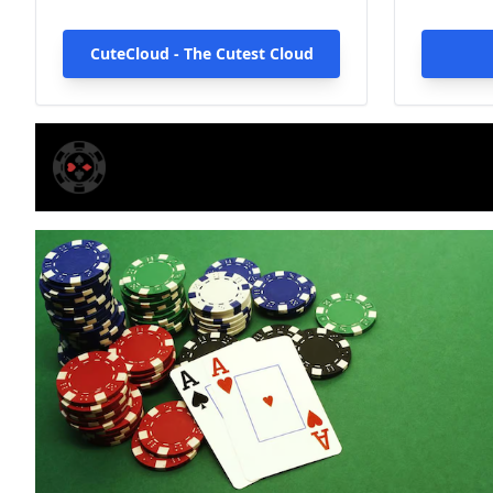
globally, enjoy fast and stable
connections anytime, anywhere.
CuteCloud - The Cutest Cloud